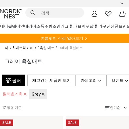
테이블웨어
인테리어소품
주방
조명
러그 & 패브릭
수납 & 가구
신상품
브랜
여름
맞이 신상 알아보기
러그 & 패브릭
/
러그
/
욕실 매트
/
그레이 욕실매트
그레이 욕실매트
필터
재고있는 제품만 보기
카테고리
브랜드
필터초기화
Grey
인기순
17
정렬 기준
SALE
SALE