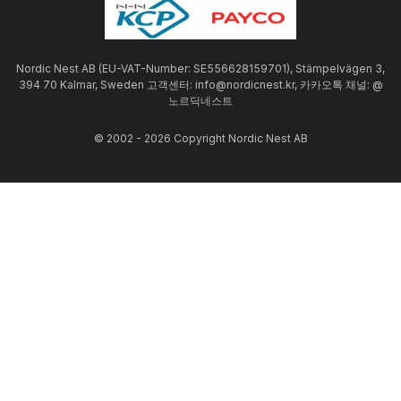
Nordic Nest AB (EU-VAT-Number: SE556628159701), Stämpelvägen 3,
394 70 Kalmar, Sweden 고객센터: info@nordicnest.kr, 카카오톡 채널: @
노르딕네스트
© 2002 - 2026 Copyright Nordic Nest AB