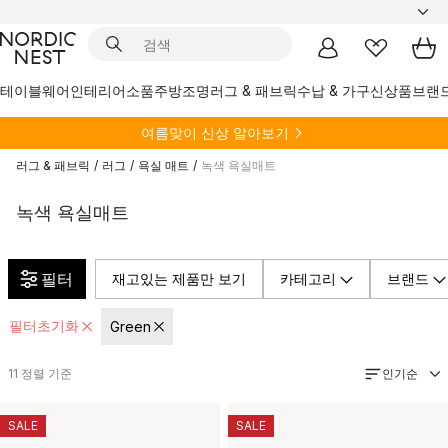
테이블웨어
인테리어소품
주방
조명
러그 & 패브릭
수납 & 가구
신상품
브랜
여름
맞이 신상 알아보기
러그 & 패브릭
/
러그
/
욕실 매트
/
녹색 욕실매트
녹색 욕실매트
필터
재고있는 제품만 보기
카테고리
브랜드
필터초기화
Green
인기순
11
정렬 기준
SALE
SALE