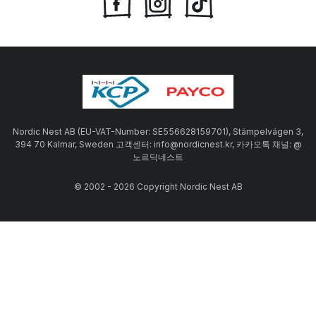
Nordic Nest AB (EU-VAT-Number: SE556628159701), Stämpelvägen 3,
394 70 Kalmar, Sweden 고객센터: info@nordicnest.kr, 카카오톡 채널: @
노르딕네스트
© 2002 - 2026 Copyright Nordic Nest AB