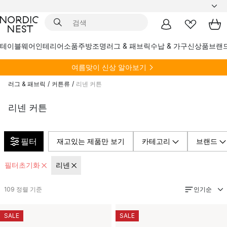
테이블웨어
인테리어소품
주방
조명
러그 & 패브릭
수납 & 가구
신상품
브랜
여름
맞이 신상 알아보기
러그 & 패브릭
/
커튼류
/
리넨 커튼
리넨 커튼
필터
재고있는 제품만 보기
카테고리
브랜드
필터초기화
리넨
인기순
109
정렬 기준
SALE
SALE