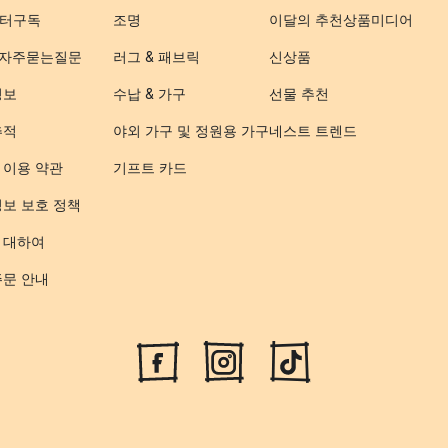
터구독
조명
이달의 추천상품
미디어
- 자주묻는질문
러그 & 패브릭
신상품
정보
수납 & 가구
선물 추천
추적
야외 가구 및 정원용 가구
네스트 트렌드
 이용 약관
기프트 카드
정보 보호 정책
 대하여
주문 안내