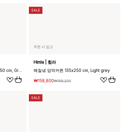
SALE
주문 시 입고
Himla | 힘라
세레니티 커튼 & 멀티밴드 129x250 cm, Greige
해질녘 암막커튼 135x250 cm, Light grey
₩158,800
₩188,200
SALE