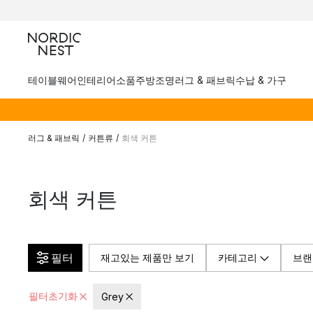
테이블웨어
인테리어소품
주방
조명
러그 & 패브릭
수납 & 가구
러그 & 패브릭
/
커튼류
/
회색 커튼
회색 커튼
필터
재고있는 제품만 보기
카테고리
브랜
필터초기화
Grey