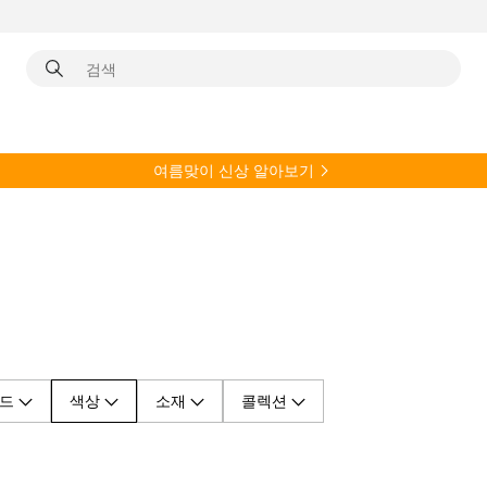
여름
맞이 신상 알아보기
드
색상
소재
콜렉션