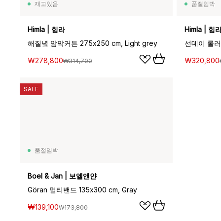
재고있음
품절임박
Himla | 힘라
Himla | 힘
해질녘 암막커튼 275x250 cm, Light grey
선데이 롤러 
₩278,800
₩320,800
₩314,700
SALE
품절임박
Boel & Jan | 보엘앤얀
Göran 멀티밴드 135x300 cm, Gray
₩139,100
₩173,800