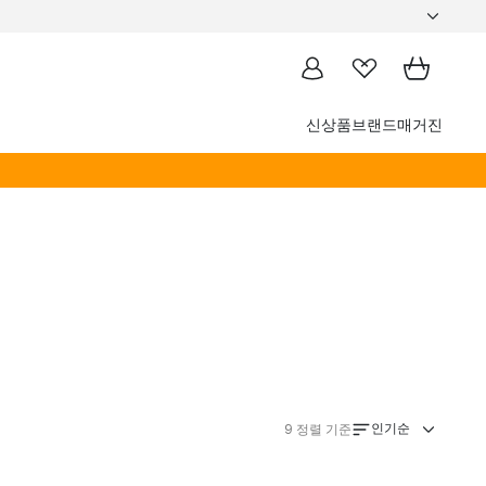
신상품
브랜드
매거진
인기순
9
정렬 기준