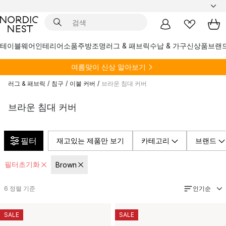
테이블웨어
인테리어소품
주방
조명
러그 & 패브릭
수납 & 가구
신상품
브랜
여름
맞이 신상 알아보기
러그 & 패브릭
/
침구
/
이불 커버
/
브라운 침대 커버
브라운 침대 커버
필터
재고있는 제품만 보기
카테고리
브랜드
필터초기화
Brown
인기순
6
정렬 기준
SALE
SALE