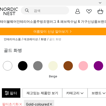
테이블웨어
인테리어소품
주방
조명
러그 & 패브릭
수납 & 가구
신상품
브랜
여름
맞이 신상 알아보기
인테리어소품
/
데코레이션
/
화병
/
골드 화병
골드 화병
Beige
필터
재고있는 제품만 보기
카테고리
브랜드
필터초기화
Gold-coloured