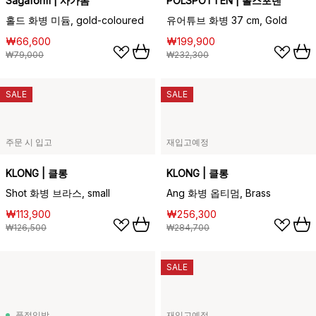
Sagaform | 사가폼
POLSPOTTEN | 폴스포텐
홀드 화병 미듐, gold-coloured
유어튜브 화병 37 cm, Gold
₩66,600
₩199,900
₩79,000
₩232,300
SALE
SALE
주문 시 입고
재입고예정
KLONG | 클롱
KLONG | 클롱
Shot 화병 브라스, small
Ang 화병 옵티멈, Brass
₩113,900
₩256,300
₩126,500
₩284,700
SALE
품절임박
재입고예정