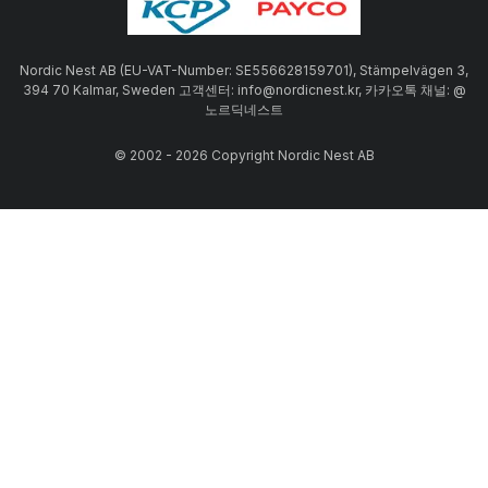
Nordic Nest AB (EU-VAT-Number: SE556628159701), Stämpelvägen 3,
394 70 Kalmar, Sweden 고객센터: info@nordicnest.kr, 카카오톡 채널: @
노르딕네스트
© 2002 - 2026 Copyright Nordic Nest AB