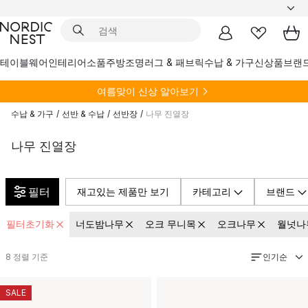
테이블웨어
인테리어소품
주방
조명
러그 & 패브릭
수납 & 가구
신상품
브랜
여름
맞이 신상 알아보기
수납 & 가구
/
선반 & 수납
/
선반장
/
나무 진열장
나무 진열장
필터
재고있는 제품만 보기
카테고리
브랜드
필터초기화
너도밤나무
오크 무니목
오크나무
월넛나
인기순
8
정렬 기준
SALE