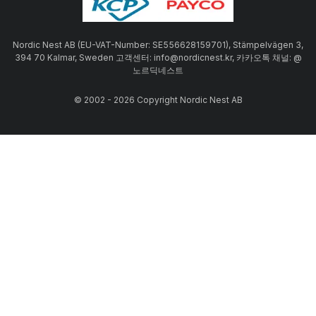
Nordic Nest AB (EU-VAT-Number: SE556628159701), Stämpelvägen 3,
394 70 Kalmar, Sweden 고객센터: info@nordicnest.kr, 카카오톡 채널: @
노르딕네스트
© 2002 - 2026 Copyright Nordic Nest AB