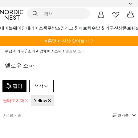
테이블웨어
인테리어소품
주방
조명
러그 & 패브릭
수납 & 가구
신상품
브랜
여름
맞이 신상 알아보기
수납 & 가구
/
소파 & 암체어
/
소파
/
옐로우 소파
옐로우 소파
필터
색상
필터초기화
Yellow
인기순
0
정렬 기준