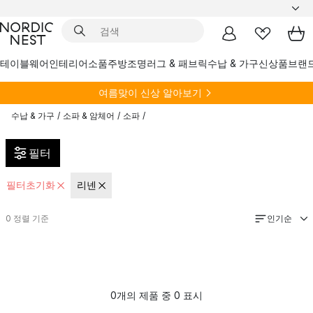
테이블웨어
인테리어소품
주방
조명
러그 & 패브릭
수납 & 가구
신상품
브랜
여름
맞이 신상 알아보기
수납 & 가구
/
소파 & 암체어
/
소파
/
필터
필터초기화
리넨
인기순
0
정렬 기준
0개의 제품 중 0 표시