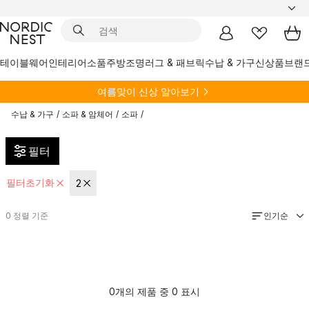
테이블웨어
인테리어소품
주방
조명
러그 & 패브릭
수납 & 가구
신상품
브랜
여름
맞이 신상 알아보기
수납 & 가구
/
소파 & 암체어
/
소파
/
필터
필터초기화
2
인기순
0
정렬 기준
0개의 제품 중 0 표시