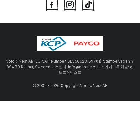
Nordic Nest AB (EU-VAT-Number: SE556628159701), Stämpelvägen 3,
394 70 Kalmar, Sweden 고객센터: info@nordicnest.kr, 카카오톡 채널: @
노르딕네스트
© 2002 - 2026 Copyright Nordic Nest AB