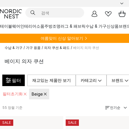
테이블웨어
인테리어소품
주방
조명
러그 & 패브릭
수납 & 가구
신상품
브랜
여름
맞이 신상 알아보기
수납 & 가구
/
가구 용품
/
의자 쿠션 & 패드
/
베이지 의자 쿠션
베이지 의자 쿠션
필터
재고있는 제품만 보기
카테고리
브랜드
필터초기화
Beige
인기순
55
정렬 기준
SALE
SALE