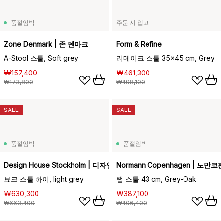
품절임박
주문 시 입고
Zone Denmark | 존 덴마크
Form & Refine
A-Stool 스툴, Soft grey
리메이크 스툴 35x45 cm, Grey
₩157,400
₩461,300
₩173,800
₩498,100
SALE
SALE
품절임박
품절임박
Design House Stockholm | 디자인하우스스톡홀름
Normann Copenhagen | 노만
뵤크 스툴 하이, light grey
탭 스툴 43 cm, Grey-Oak
₩630,300
₩387,100
₩663,400
₩406,400