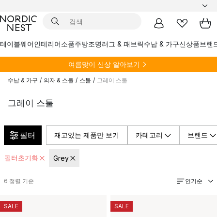
테이블웨어
인테리어소품
주방
조명
러그 & 패브릭
수납 & 가구
신상품
브랜
여름
맞이 신상 알아보기
수납 & 가구
/
의자 & 스툴
/
스툴
/
그레이 스툴
그레이 스툴
필터
재고있는 제품만 보기
카테고리
브랜드
필터초기화
Grey
인기순
6
정렬 기준
SALE
SALE