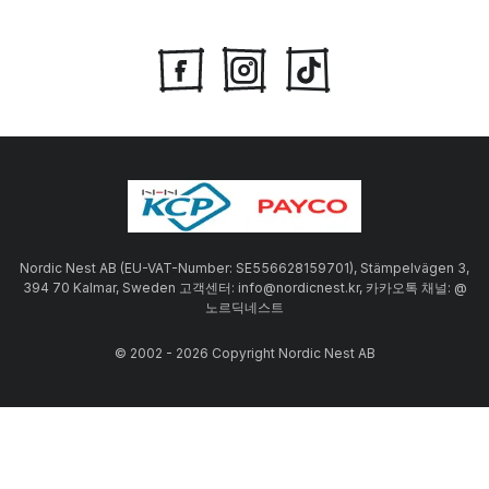
Nordic Nest AB (EU-VAT-Number: SE556628159701), Stämpelvägen 3,
394 70 Kalmar, Sweden 고객센터: info@nordicnest.kr, 카카오톡 채널: @
노르딕네스트
© 2002 - 2026 Copyright Nordic Nest AB