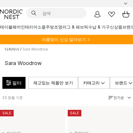
테이블웨어
인테리어소품
주방
조명
러그 & 패브릭
수납 & 가구
신상품
브랜
여름
맞이 신상 알아보기
디자이너
/
Sara Woodrow
Sara Woodrow
필터
재고있는 제품만 보기
카테고리
브랜드
인기순
23
정렬 기준
SALE
SALE