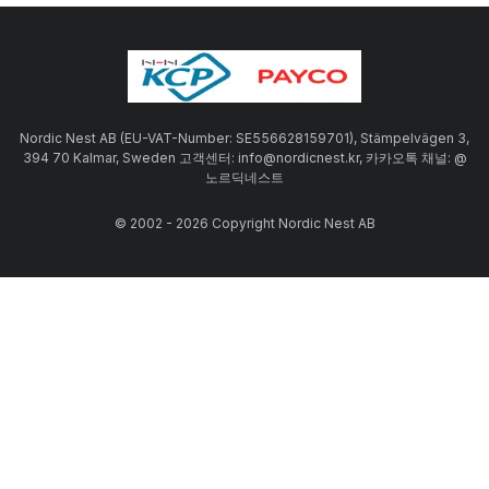
Nordic Nest AB (EU-VAT-Number: SE556628159701), Stämpelvägen 3,
394 70 Kalmar, Sweden 고객센터: info@nordicnest.kr, 카카오톡 채널: @
노르딕네스트
© 2002 - 2026 Copyright Nordic Nest AB