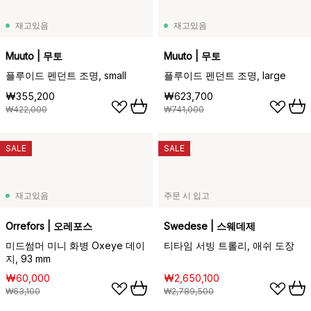
재고있음
재고있음
Muuto | 무토
Muuto | 무토
플루이드 펜던트 조명, small
플루이드 펜던트 조명, large
₩355,200
₩623,700
₩422,000
₩741,000
SALE
SALE
재고있음
주문 시 입고
Orrefors | 오레포스
Swedese | 스웨데제
미드썸머 미니 화병 Oxeye 데이
티타임 서빙 트롤리, 애쉬 도장
지, 93 mm
₩60,000
₩2,650,100
₩63,100
₩2,789,500