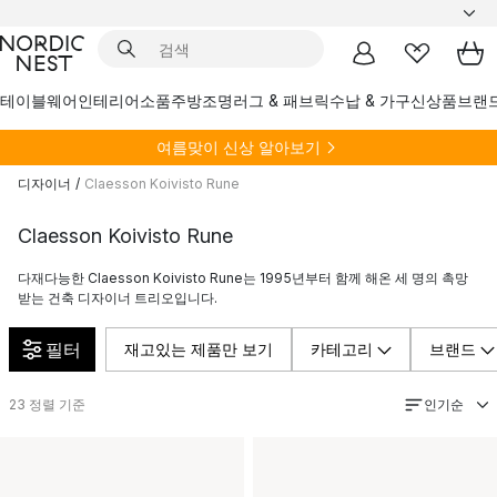
테이블웨어
인테리어소품
주방
조명
러그 & 패브릭
수납 & 가구
신상품
브랜
여름
맞이 신상 알아보기
디자이너
/
Claesson Koivisto Rune
Claesson Koivisto Rune
다재다능한 Claesson Koivisto Rune는 1995년부터 함께 해온 세 명의 촉망
받는 건축 디자이너 트리오입니다.
필터
재고있는 제품만 보기
카테고리
브랜드
인기순
23
정렬 기준