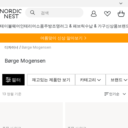
테이블웨어
인테리어소품
주방
조명
러그 & 패브릭
수납 & 가구
신상품
브랜
여름
맞이 신상 알아보기
디자이너
/
Børge Mogensen
Børge Mogensen
필터
재고있는 제품만 보기
카테고리
브랜드
인기순
13
정렬 기준