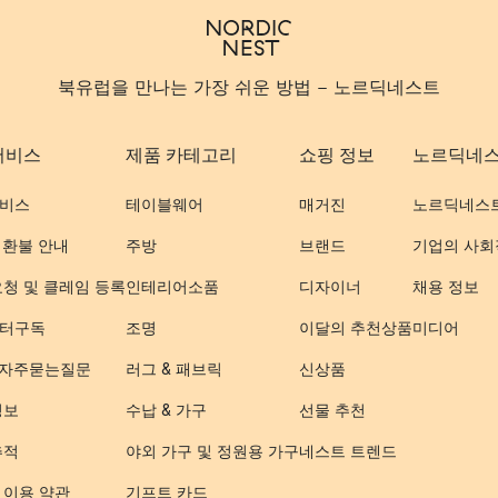
북유럽을 만나는 가장 쉬운 방법 - 노르딕네스트
서비스
제품 카테고리
쇼핑 정보
노르딕네
비스
테이블웨어
매거진
노르딕네스
 환불 안내
주방
브랜드
기업의 사회
요청 및 클레임 등록
인테리어소품
디자이너
채용 정보
터구독
조명
이달의 추천상품
미디어
- 자주묻는질문
러그 & 패브릭
신상품
정보
수납 & 가구
선물 추천
추적
야외 가구 및 정원용 가구
네스트 트렌드
 이용 약관
기프트 카드