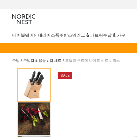
테이블웨어
인테리어소품
주방
조명
러그 & 패브릭
수납 & 가구
주방
/
주방칼 & 용품
/
칼 세트
/
즈윌링 구르메 나이프 세트 5 피스
SALE