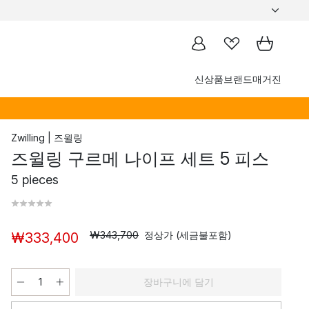
신상품
브랜드
매거진
Zwilling | 즈윌링
즈윌링 구르메 나이프 세트 5 피스
5 pieces
₩343,700
정상가 (세금불포함)
₩333,400
장바구니에 담기