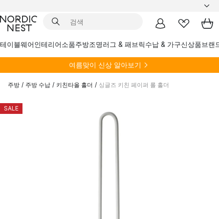
테이블웨어
인테리어소품
주방
조명
러그 & 패브릭
수납 & 가구
신상품
브랜
여름
맞이 신상 알아보기
주방
/
주방 수납
/
키친타올 홀더
/
싱글즈 키친 페이퍼 롤 홀더
SALE