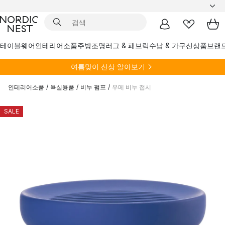
테이블웨어
인테리어소품
주방
조명
러그 & 패브릭
수납 & 가구
신상품
브랜
여름
맞이 신상 알아보기
인테리어소품
/
욕실용품
/
비누 펌프
/
우메 비누 접시
SALE