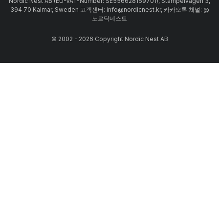
Nordic Nest AB (EU-VAT-Number: SE556628159701), Stämpelvägen 3,
394 70 Kalmar, Sweden 고객센터: info@nordicnest.kr, 카카오톡 채널: @
노르딕네스트
© 2002 - 2026 Copyright Nordic Nest AB