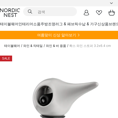
테이블웨어
인테리어소품
주방
조명
러그 & 패브릭
수납 & 가구
신상품
브랜
여름
맞이 신상 알아보기
테이블웨어
/
와인 & 칵테일
/
와인 & 바 용품
/
롹스 와인 스토퍼 3.2x6.4 cm
SALE