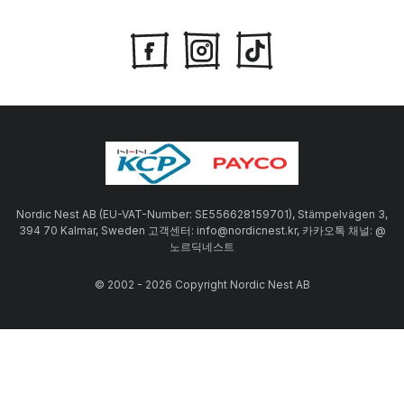
Nordic Nest AB (EU-VAT-Number: SE556628159701), Stämpelvägen 3,
394 70 Kalmar, Sweden 고객센터: info@nordicnest.kr, 카카오톡 채널: @
노르딕네스트
© 2002 - 2026 Copyright Nordic Nest AB