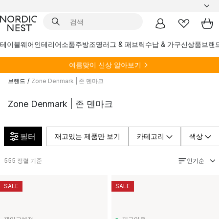
테이블웨어
인테리어소품
주방
조명
러그 & 패브릭
수납 & 가구
신상품
브랜
여름
맞이 신상 알아보기
브랜드
/
Zone Denmark | 존 덴마크
Zone Denmark | 존 덴마크
필터
재고있는 제품만 보기
카테고리
색상
인기순
555
정렬 기준
SALE
SALE