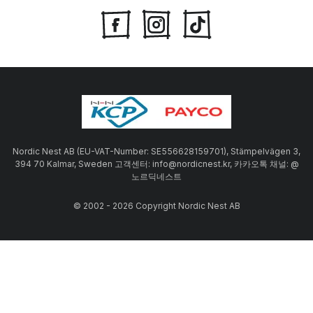
Nordic Nest AB (EU-VAT-Number: SE556628159701), Stämpelvägen 3,
394 70 Kalmar, Sweden 고객센터: info@nordicnest.kr, 카카오톡 채널: @
노르딕네스트
© 2002 - 2026 Copyright Nordic Nest AB