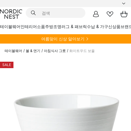
테이블웨어
인테리어소품
주방
조명
러그 & 패브릭
수납 & 가구
신상품
브랜
여름
맞이 신상 알아보기
테이블웨어
/
볼 & 면기
/
아침식사 그릇
/
화이트우드 보울
SALE