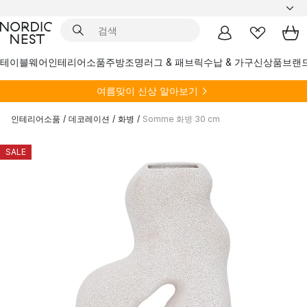
테이블웨어
인테리어소품
주방
조명
러그 & 패브릭
수납 & 가구
신상품
브랜
여름
맞이 신상 알아보기
인테리어소품
/
데코레이션
/
화병
/
Somme 화병 30 cm
SALE