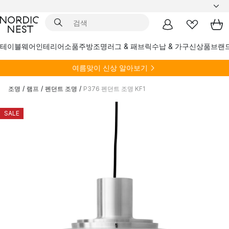
테이블웨어
인테리어소품
주방
조명
러그 & 패브릭
수납 & 가구
신상품
브랜
여름
맞이 신상 알아보기
조명
/
램프
/
펜던트 조명
/
P376 펜던트 조명 KF1
SALE