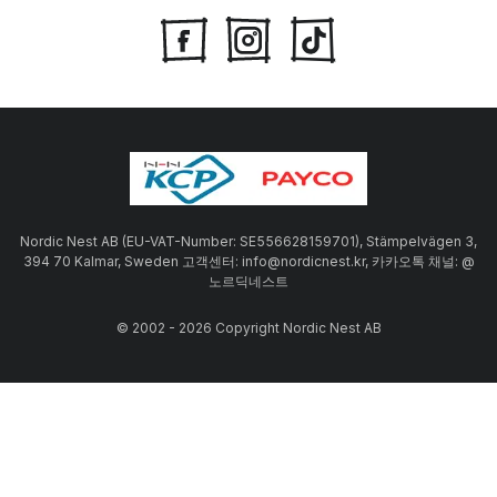
Nordic Nest AB (EU-VAT-Number: SE556628159701), Stämpelvägen 3,
394 70 Kalmar, Sweden 고객센터: info@nordicnest.kr, 카카오톡 채널: @
노르딕네스트
© 2002 - 2026 Copyright Nordic Nest AB