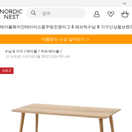
테이블웨어
인테리어소품
주방
조명
러그 & 패브릭
수납 & 가구
신상품
브랜
여름
맞이 신상 알아보기
수납 & 가구
/
테이블
/
커피 테이블
/
인 비트윈 커피 테이블 SK23 50x110 cm
SALE