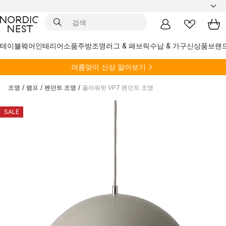
테이블웨어
인테리어소품
주방
조명
러그 & 패브릭
수납 & 가구
신상품
브랜
여름
맞이 신상 알아보기
조명
/
램프
/
펜던트 조명
/
플라워팟 VP7 펜던트 조명
SALE