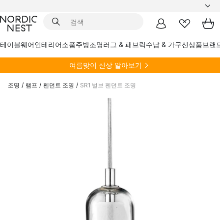
테이블웨어
인테리어소품
주방
조명
러그 & 패브릭
수납 & 가구
신상품
브랜
여름
맞이 신상 알아보기
조명
/
램프
/
펜던트 조명
/
SR1 벌브 펜던트 조명