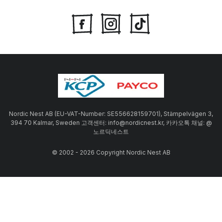
Nordic Nest AB (EU-VAT-Number: SE556628159701), Stämpelvägen 3,
394 70 Kalmar, Sweden 고객센터: info@nordicnest.kr, 카카오톡 채널: @
노르딕네스트
© 2002 - 2026 Copyright Nordic Nest AB