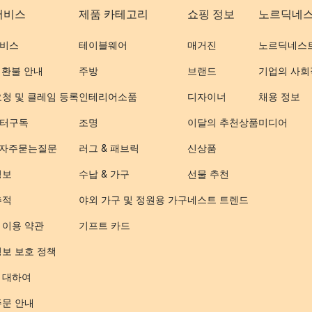
서비스
제품 카테고리
쇼핑 정보
노르딕네
비스
테이블웨어
매거진
노르딕네스
 환불 안내
주방
브랜드
기업의 사회
요청 및 클레임 등록
인테리어소품
디자이너
채용 정보
터구독
조명
이달의 추천상품
미디어
- 자주묻는질문
러그 & 패브릭
신상품
정보
수납 & 가구
선물 추천
추적
야외 가구 및 정원용 가구
네스트 트렌드
 이용 약관
기프트 카드
정보 보호 정책
 대하여
주문 안내