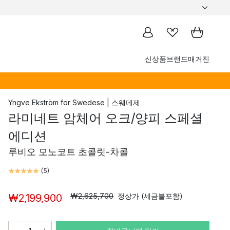
신상품
브랜드
매거진
Yngve Ekström
for
Swedese | 스웨데제
라미네트 암체어 오크/양피 스페셜
에디션
루비오 모노코트 초콜릿-차콜
(
5
)
₩2,625,700
정상가 (세금불포함)
₩2,199,900