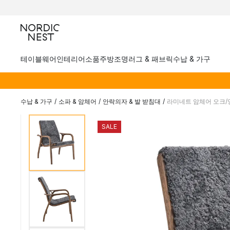
테이블웨어
인테리어소품
주방
조명
러그 & 패브릭
수납 & 가구
수납 & 가구
/
소파 & 암체어
/
안락의자 & 발 받침대
/
라미네트 암체어 오크/
SALE