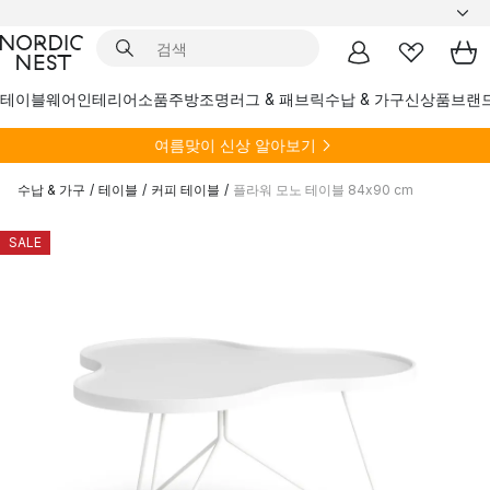
테이블웨어
인테리어소품
주방
조명
러그 & 패브릭
수납 & 가구
신상품
브랜
여름
맞이 신상 알아보기
수납 & 가구
/
테이블
/
커피 테이블
/
플라워 모노 테이블 84x90 cm
SALE