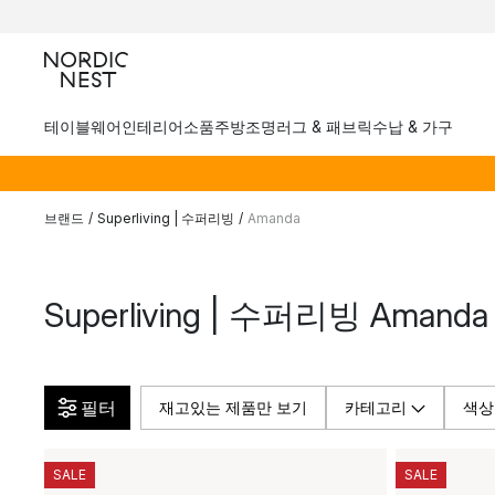
테이블웨어
인테리어소품
주방
조명
러그 & 패브릭
수납 & 가구
브랜드
/
Superliving | 수퍼리빙
/
Amanda
Superliving | 수퍼리빙 Aman
필터
재고있는 제품만 보기
카테고리
색상
SALE
SALE