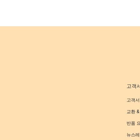
고객
고객서
교환 &
반품 
뉴스레