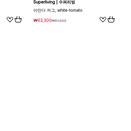
Superliving | 수퍼리빙
아만다 저그, white-tomato
₩63,300
₩81,500