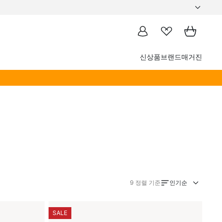
신상품
브랜드
매거진
인기순
9
정렬 기준
SALE