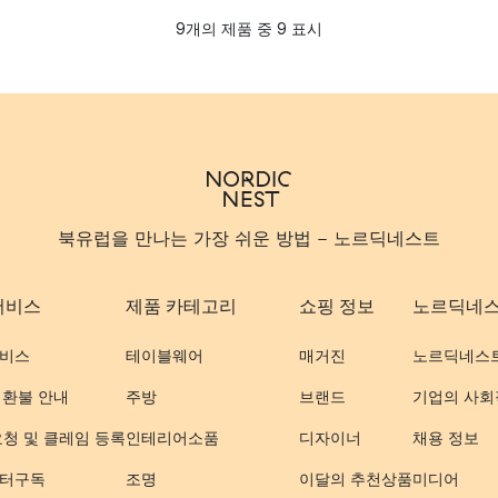
9개의 제품 중 9 표시
북유럽을 만나는 가장 쉬운 방법 - 노르딕네스트
서비스
제품 카테고리
쇼핑 정보
노르딕네
비스
테이블웨어
매거진
노르딕네스
 환불 안내
주방
브랜드
기업의 사회
요청 및 클레임 등록
인테리어소품
디자이너
채용 정보
터구독
조명
이달의 추천상품
미디어