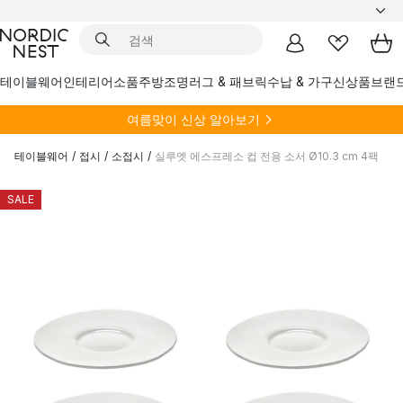
테이블웨어
인테리어소품
주방
조명
러그 & 패브릭
수납 & 가구
신상품
브랜
여름
맞이 신상 알아보기
테이블웨어
/
접시
/
소접시
/
실루엣 에스프레소 컵 전용 소서 Ø10.3 cm 4팩
SALE