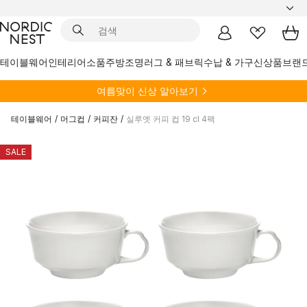
테이블웨어
인테리어소품
주방
조명
러그 & 패브릭
수납 & 가구
신상품
브랜
여름
맞이 신상 알아보기
테이블웨어
/
머그컵
/
커피잔
/
실루엣 커피 컵 19 cl 4팩
SALE