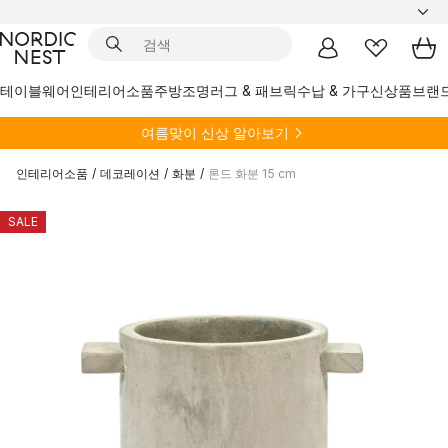
테이블웨어
인테리어소품
주방
조명
러그 & 패브릭
수납 & 가구
신상품
브랜
여름
맞이 신상 알아보기
인테리어소품
/
데코레이션
/
화분
/
론드 화분 15 cm
SALE