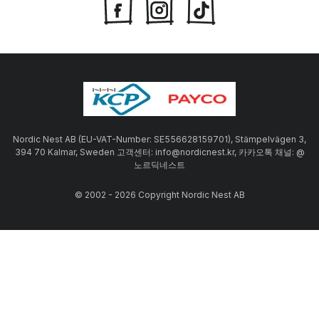
Nordic Nest AB (EU-VAT-Number: SE556628159701), Stämpelvägen 3,
394 70 Kalmar, Sweden 고객센터: info@nordicnest.kr, 카카오톡 채널: @
노르딕네스트
© 2002 - 2026 Copyright Nordic Nest AB