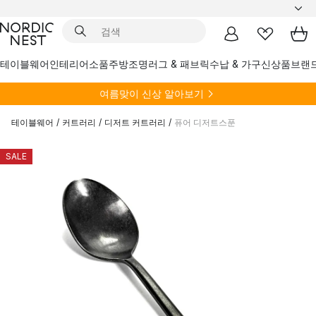
테이블웨어
인테리어소품
주방
조명
러그 & 패브릭
수납 & 가구
신상품
브랜
여름
맞이 신상 알아보기
테이블웨어
/
커트러리
/
디저트 커트러리
/
퓨어 디저트스푼
SALE