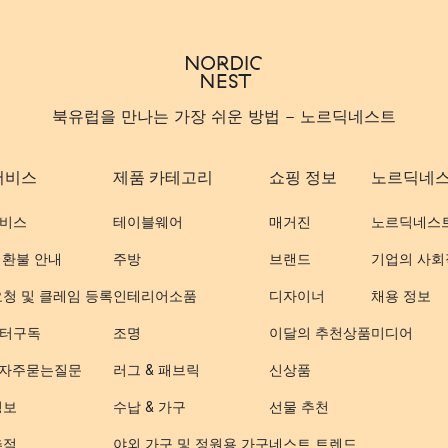
북유럽을 만나는 가장 쉬운 방법 - 노르딕네스트
서비스
제품 카테고리
쇼핑 정보
노르딕네
비스
테이블웨어
매거진
노르딕네스
 환불 안내
주방
브랜드
기업의 사회
요청 및 클레임 등록
인테리어소품
디자이너
채용 정보
터구독
조명
이달의 추천상품
미디어
- 자주묻는질문
러그 & 패브릭
신상품
정보
수납 & 가구
선물 추천
추적
야외 가구 및 정원용 가구
네스트 트렌드