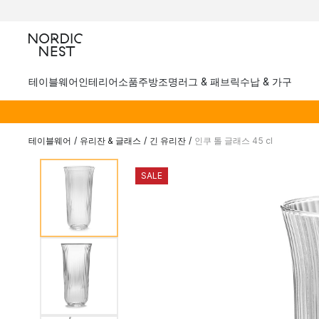
테이블웨어
인테리어소품
주방
조명
러그 & 패브릭
수납 & 가구
테이블웨어
/
유리잔 & 글래스
/
긴 유리잔
/
인쿠 톨 글래스 45 cl
SALE