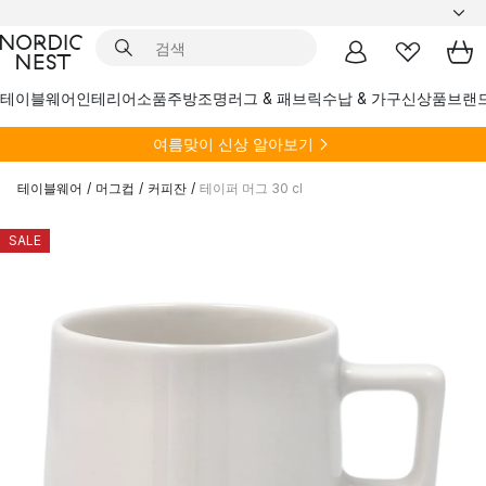
테이블웨어
인테리어소품
주방
조명
러그 & 패브릭
수납 & 가구
신상품
브랜
여름
맞이 신상 알아보기
테이블웨어
/
머그컵
/
커피잔
/
테이퍼 머그 30 cl
SALE