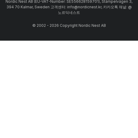
Nordic Nest AB (EU-VAT-Number: SE556628159701), Stämpelvägen 3,
394 70 Kalmar, Sweden 고객센터: info@nordicnest.kr, 카카오톡 채널: @
노르딕네스트
© 2002 - 2026 Copyright Nordic Nest AB