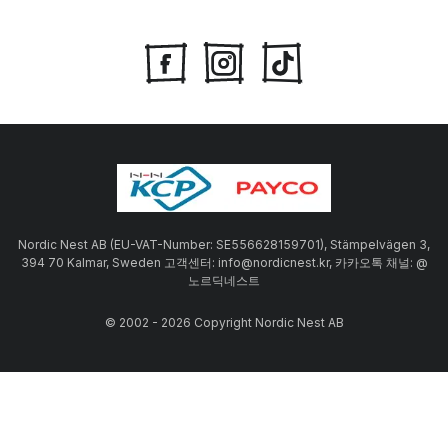
Nordic Nest AB (EU-VAT-Number: SE556628159701), Stämpelvägen 3,
394 70 Kalmar, Sweden 고객센터: info@nordicnest.kr, 카카오톡 채널: @
노르딕네스트
© 2002 - 2026 Copyright Nordic Nest AB