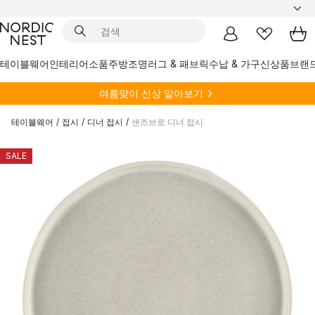
테이블웨어
인테리어소품
주방
조명
러그 & 패브릭
수납 & 가구
신상품
브랜
여름
맞이 신상 알아보기
테이블웨어
/
접시
/
디너 접시
/
샌즈브로 디너 접시
SALE