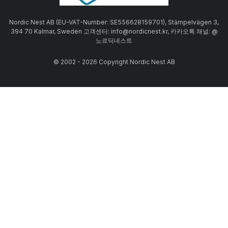
Nordic Nest AB (EU-VAT-Number: SE556628159701), Stämpelvägen 3,
394 70 Kalmar, Sweden 고객센터: info@nordicnest.kr, 카카오톡 채널: @
노르딕네스트
© 2002 - 2026 Copyright Nordic Nest AB