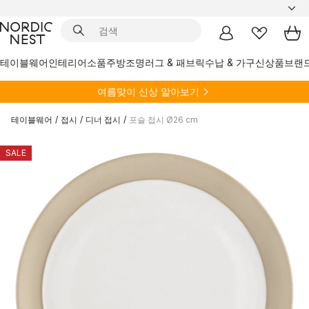
테이블웨어
인테리어소품
주방
조명
러그 & 패브릭
수납 & 가구
신상품
브랜
여름
맞이 신상 알아보기
테이블웨어
/
접시
/
디너 접시
/
포슬 접시 Ø26 cm
SALE