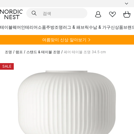
테이블웨어
인테리어소품
주방
조명
러그 & 패브릭
수납 & 가구
신상품
브랜
여름
맞이 신상 알아보기
조명
/
램프
/
스탠드 & 테이블 조명
/
페어 테이블 조명 34.5 cm
SALE