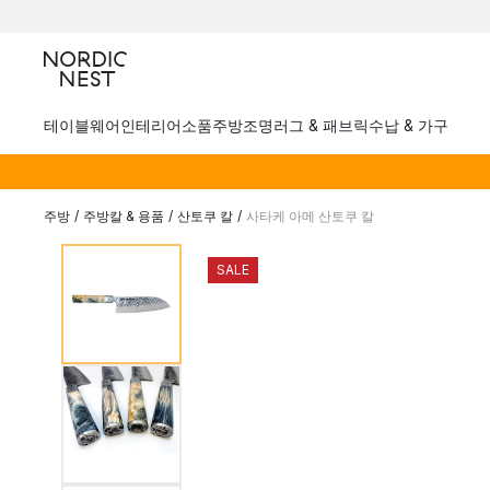
테이블웨어
인테리어소품
주방
조명
러그 & 패브릭
수납 & 가구
주방
/
주방칼 & 용품
/
산토쿠 칼
/
사타케 아메 산토쿠 칼
SALE