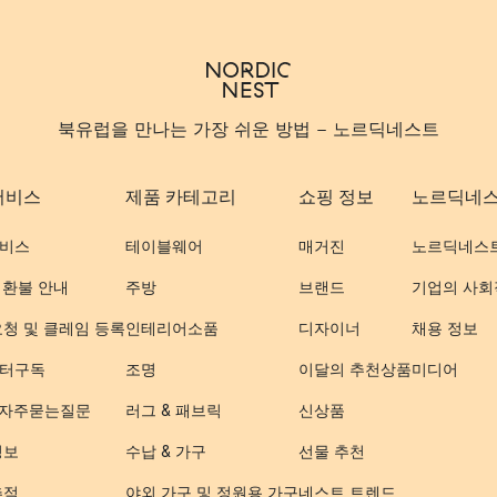
북유럽을 만나는 가장 쉬운 방법 - 노르딕네스트
서비스
제품 카테고리
쇼핑 정보
노르딕네
비스
테이블웨어
매거진
노르딕네스
 환불 안내
주방
브랜드
기업의 사회
요청 및 클레임 등록
인테리어소품
디자이너
채용 정보
터구독
조명
이달의 추천상품
미디어
- 자주묻는질문
러그 & 패브릭
신상품
정보
수납 & 가구
선물 추천
추적
야외 가구 및 정원용 가구
네스트 트렌드