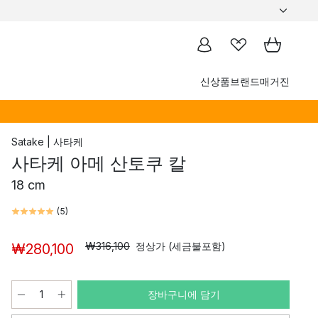
신상품
브랜드
매거진
Satake | 사타케
사타케 아메 산토쿠 칼
18 cm
(
5
)
₩316,100
정상가 (세금불포함)
₩280,100
장바구니에 담기