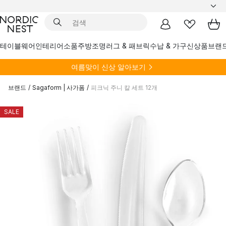
테이블웨어
인테리어소품
주방
조명
러그 & 패브릭
수납 & 가구
신상품
브랜
여름
맞이 신상 알아보기
브랜드
/
Sagaform | 사가폼
/
피크닉 주니 칼 세트 12개
SALE