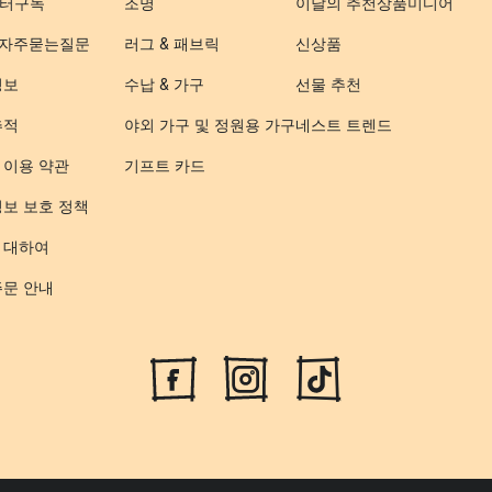
터구독
조명
이달의 추천상품
미디어
- 자주묻는질문
러그 & 패브릭
신상품
정보
수납 & 가구
선물 추천
추적
야외 가구 및 정원용 가구
네스트 트렌드
 이용 약관
기프트 카드
정보 보호 정책
 대하여
주문 안내