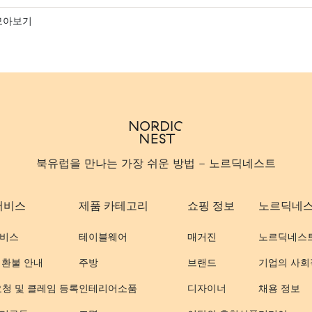
모아보기
북유럽을 만나는 가장 쉬운 방법 - 노르딕네스트
서비스
제품 카테고리
쇼핑 정보
노르딕네
비스
테이블웨어
매거진
노르딕네스
 환불 안내
주방
브랜드
기업의 사회
요청 및 클레임 등록
인테리어소품
디자이너
채용 정보