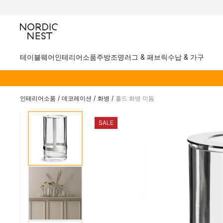
테이블웨어
인테리어소품
주방
조명
러그 & 패브릭
수납 & 가구
인테리어소품
/
데코레이션
/
화병
/
홀드 화병 미듐
SALE