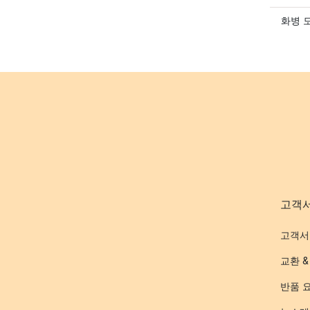
화병 
고객
고객서
교환 &
반품 