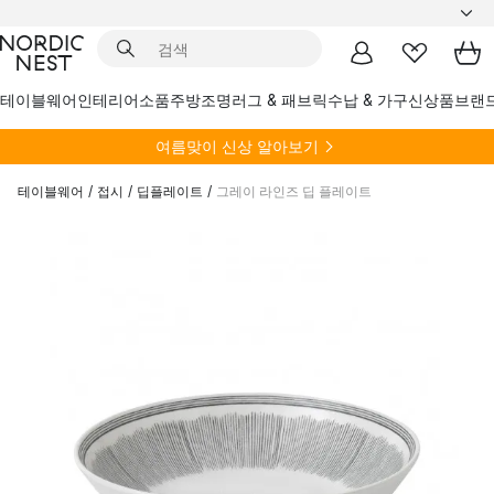
테이블웨어
인테리어소품
주방
조명
러그 & 패브릭
수납 & 가구
신상품
브랜
여름
맞이 신상 알아보기
테이블웨어
/
접시
/
딥플레이트
/
그레이 라인즈 딥 플레이트