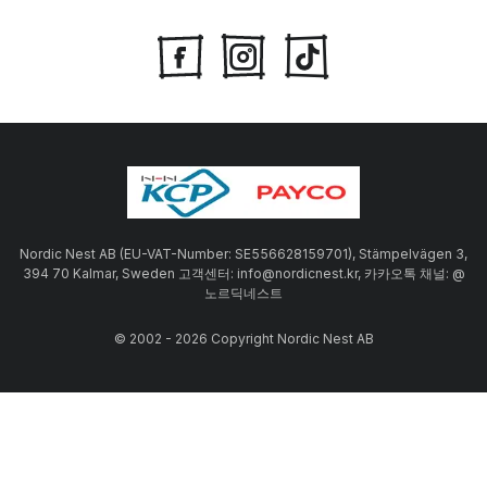
Nordic Nest AB (EU-VAT-Number: SE556628159701), Stämpelvägen 3,
394 70 Kalmar, Sweden 고객센터: info@nordicnest.kr, 카카오톡 채널: @
노르딕네스트
© 2002 - 2026 Copyright Nordic Nest AB