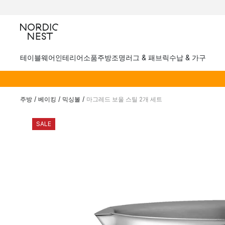
테이블웨어
인테리어소품
주방
조명
러그 & 패브릭
수납 & 가구
주방
/
베이킹
/
믹싱볼
/
마그레드 보울 스틸 2개 세트
SALE