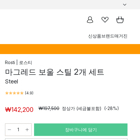
신상품
브랜드
매거진
Rosti | 로스티
마그레드 보울 스틸 2개 세트
Steel
(
4.9
)
₩197,500
정상가 (세금불포함)
(-28%)
₩142,200
장바구니에 담기