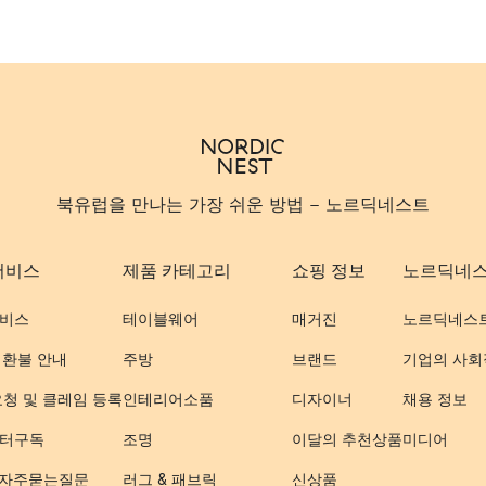
북유럽을 만나는 가장 쉬운 방법 - 노르딕네스트
서비스
제품 카테고리
쇼핑 정보
노르딕네
비스
테이블웨어
매거진
노르딕네스
 환불 안내
주방
브랜드
기업의 사회
요청 및 클레임 등록
인테리어소품
디자이너
채용 정보
터구독
조명
이달의 추천상품
미디어
- 자주묻는질문
러그 & 패브릭
신상품