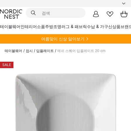
테이블웨어
인테리어소품
주방
조명
러그 & 패브릭
수납 & 가구
신상품
브랜
여름
맞이 신상 알아보기
테이블웨어
/
접시
/
딥플레이트
/
메쉬 스퀘어 딥플레이트 20 cm
SALE