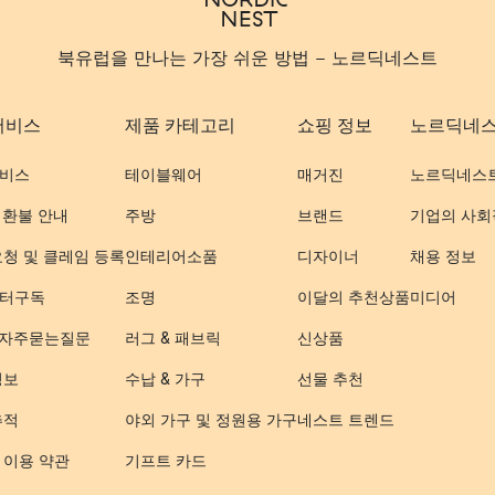
북유럽을 만나는 가장 쉬운 방법 - 노르딕네스트
서비스
제품 카테고리
쇼핑 정보
노르딕네
비스
테이블웨어
매거진
노르딕네스
 환불 안내
주방
브랜드
기업의 사회
요청 및 클레임 등록
인테리어소품
디자이너
채용 정보
터구독
조명
이달의 추천상품
미디어
- 자주묻는질문
러그 & 패브릭
신상품
정보
수납 & 가구
선물 추천
추적
야외 가구 및 정원용 가구
네스트 트렌드
 이용 약관
기프트 카드