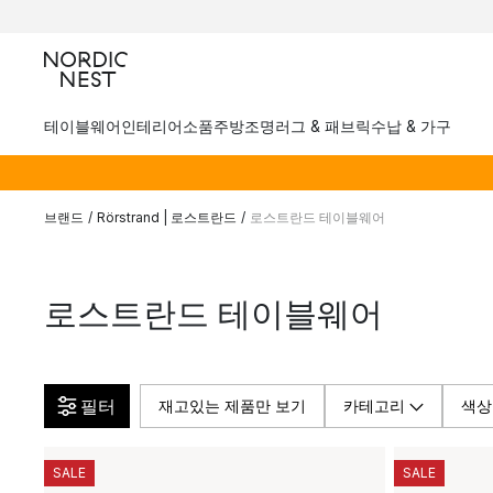
테이블웨어
인테리어소품
주방
조명
러그 & 패브릭
수납 & 가구
브랜드
/
Rörstrand | 로스트란드
/
로스트란드 테이블웨어
로스트란드 테이블웨어
필터
재고있는 제품만 보기
카테고리
색상
SALE
SALE