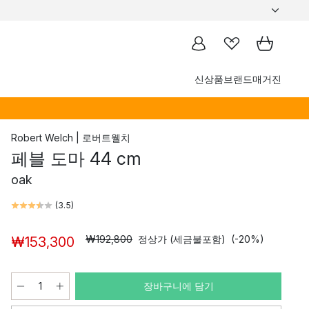
신상품
브랜드
매거진
Robert Welch | 로버트웰치
페블 도마 44 cm
oak
(
3.5
)
₩192,800
정상가 (세금불포함)
(-20%)
₩153,300
장바구니에 담기