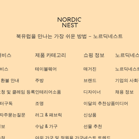
북유럽을 만나는 가장 쉬운 방법 - 노르딕네스트
서비스
제품 카테고리
쇼핑 정보
노르딕네
비스
테이블웨어
매거진
노르딕네스
 환불 안내
주방
브랜드
기업의 사회
요청 및 클레임 등록
인테리어소품
디자이너
채용 정보
터구독
조명
이달의 추천상품
미디어
- 자주묻는질문
러그 & 패브릭
신상품
정보
수납 & 가구
선물 추천
추적
야외 가구 및 정원용 가구
네스트 트렌드