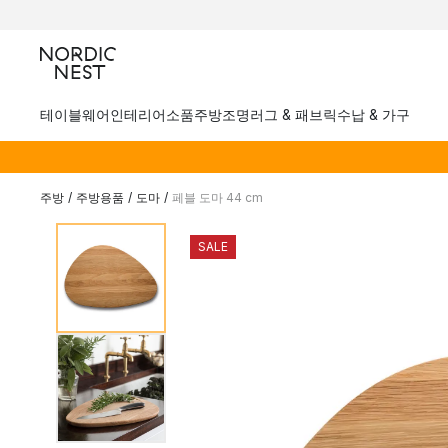
테이블웨어
인테리어소품
주방
조명
러그 & 패브릭
수납 & 가구
주방
/
주방용품
/
도마
/
페블 도마 44 cm
SALE