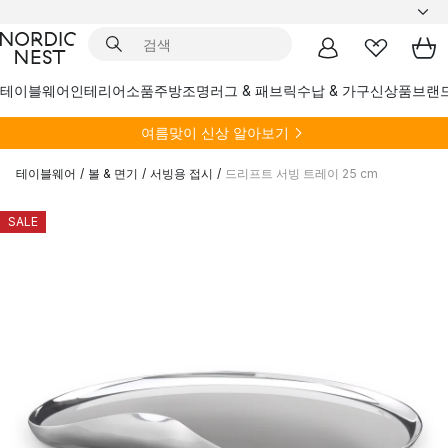
테이블웨어
인테리어소품
주방
조명
러그 & 패브릭
수납 & 가구
신상품
브랜
여름
맞이 신상 알아보기
테이블웨어
/
볼 & 면기
/
서빙용 접시
/
드리프트 서빙 트레이 25 cm
SALE