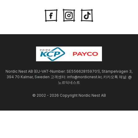
Nordic Nest AB (EU-VAT-Number: SE556628159701), Stämpelvägen 3,
394 70 Kalmar, Sweden 고객센터: info@nordicnest.kr, 카카오톡 채널: @
노르딕네스트
© 2002 - 2026 Copyright Nordic Nest AB