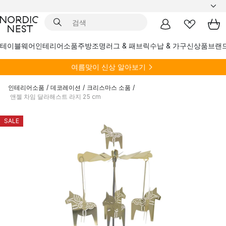
테이블웨어
인테리어소품
주방
조명
러그 & 패브릭
수납 & 가구
신상품
브랜
여름
맞이 신상 알아보기
인테리어소품
/
데코레이션
/
크리스마스 소품
/
앤젤 차임 달라해스트 라지 25 cm
SALE