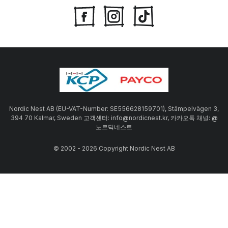
Nordic Nest AB (EU-VAT-Number: SE556628159701), Stämpelvägen 3,
394 70 Kalmar, Sweden 고객센터: info@nordicnest.kr, 카카오톡 채널: @
노르딕네스트
© 2002 - 2026 Copyright Nordic Nest AB