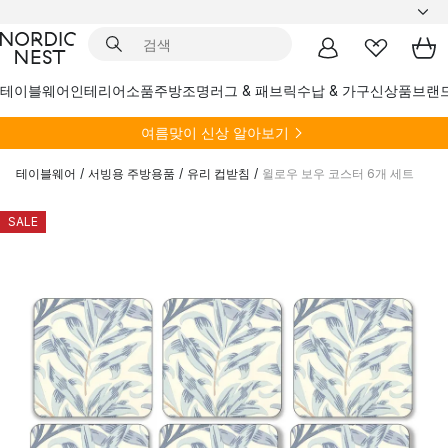
테이블웨어
인테리어소품
주방
조명
러그 & 패브릭
수납 & 가구
신상품
브랜
여름
맞이 신상 알아보기
테이블웨어
/
서빙용 주방용품
/
유리 컵받침
/
윌로우 보우 코스터 6개 세트
SALE