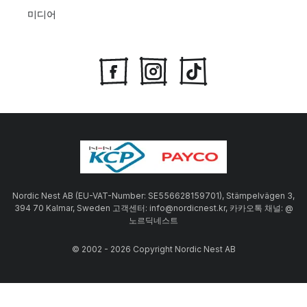
미디어
Nordic Nest AB (EU-VAT-Number: SE556628159701), Stämpelvägen 3,
394 70 Kalmar, Sweden 고객센터: info@nordicnest.kr, 카카오톡 채널: @
노르딕네스트
© 2002 - 2026 Copyright Nordic Nest AB