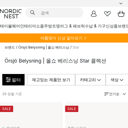
테이블웨어
인테리어소품
주방
조명
러그 & 패브릭
수납 & 가구
신상품
브랜
여름
맞이 신상 알아보기
브랜드
/
Örsjö Belysning | 올쇼 베리스닝
/
Star
Örsjö Belysning | 올쇼 베리스닝 Star 콜렉션
필터
재고있는 제품만 보기
카테고리
색상
인기순
29
정렬 기준
SALE
SALE